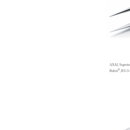
AXAL Super
®
Rubis
, RU-