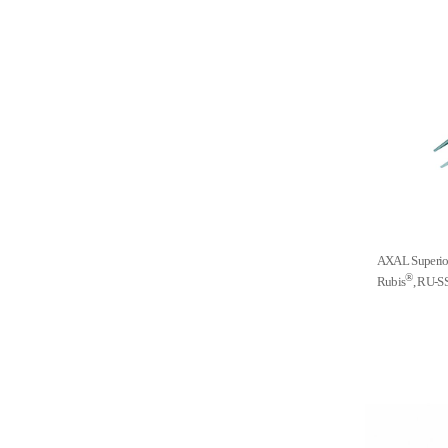
AXAL Super
®
Rubis
, RU-