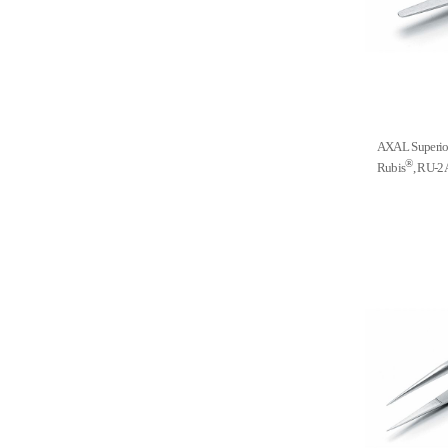
AXAL Super
®
Rubis
, RU-