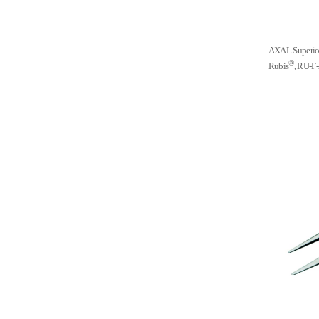
AXAL Super
®
Rubis
, RU-