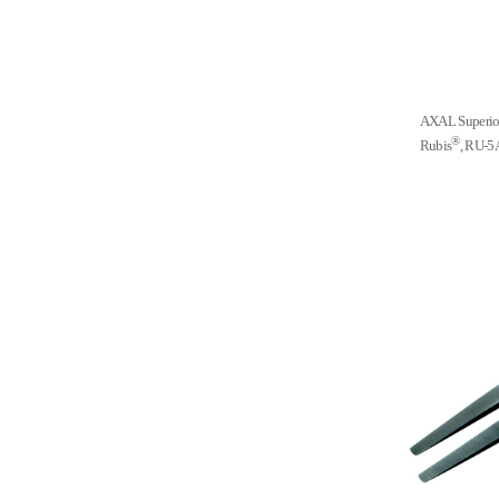
AXAL Super
®
Rubis
, RU-