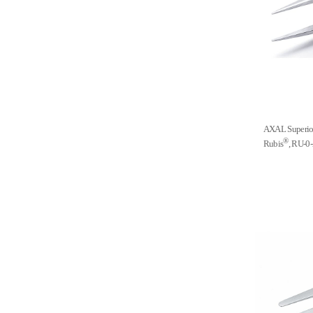
AXAL Super
®
Rubis
, RU-