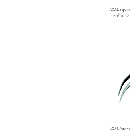
AXAL Super
®
Rubis
, RU-
AXAL Super