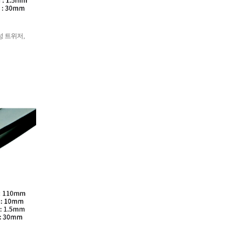
부식성 트위저,