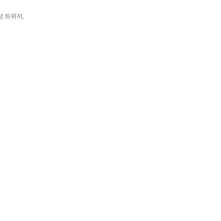
부식성 트위저,