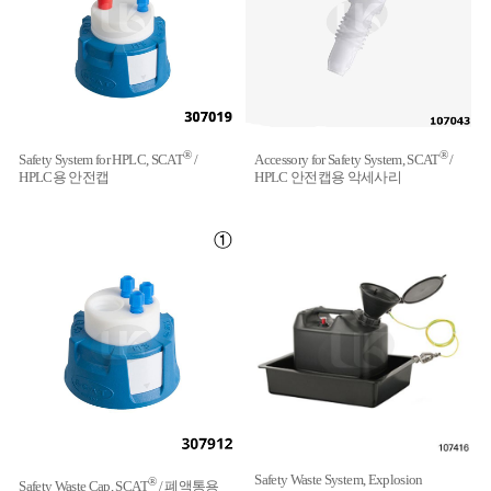
®
®
Safety System for HPLC, SCAT
/
Accessory for Safety System, SCAT
/
HPLC용 안전캡
HPLC 안전캡용 악세사리
Safety Waste System, Explosion
®
Safety Waste Cap, SCAT
/ 폐액통용