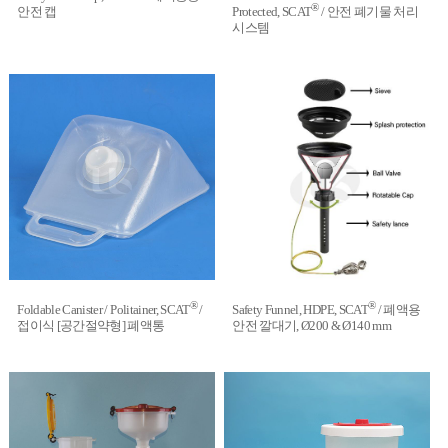
®
안전 캡
Protected, SCAT
/ 안전 폐기물 처리
시스템
®
®
Foldable Canister / Politainer, SCAT
/
Safety Funnel, HDPE, SCAT
/ 폐액용
접이식 [공간절약형] 폐액통
안전 깔대기, Ø200 & Ø140 mm