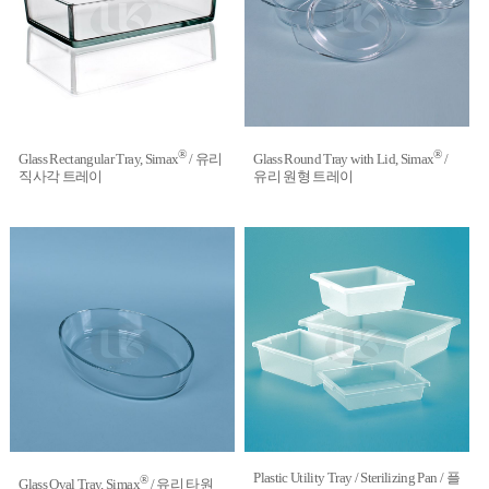
®
®
Glass Rectangular Tray, Simax
/ 유리
Glass Round Tray with Lid, Simax
/
직사각 트레이
유리 원형 트레이
Plastic Utility Tray / Sterilizing Pan / 플
®
Glass Oval Tray, Simax
/ 유리 타원