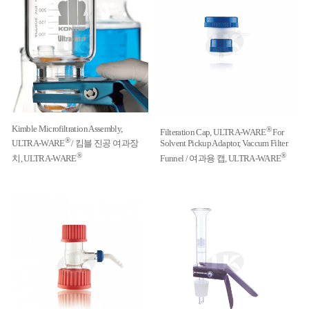
Kimble Microfiltration Assembly,
®
Filteration Cap, ULTRA-WARE
For
®
ULTRA-WARE
/ 킴블 진공 여과장
Solvent Pickup Adaptor, Vaccum Filter
®
®
치, ULTRA-WARE
Funnel / 여과용 캡, ULTRA-WARE