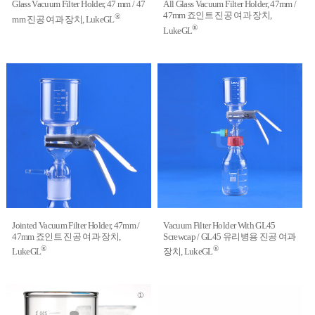
Glass Vacuum Filter Holder, 47 mm / 47
All Glass Vacuum Filter Holder, 47mm /
47mm 죠인트 진공 여과 장치,
®
mm 진공 여과 장치, LukeGL
®
LukeGL
Jointed Vacuum Filter Holder, 47mm /
Vacuum Filter Holder With GL45
47mm 죠인트 진공 여과 장치,
Screwcap / GL45 유리병용 진공 여과
®
®
LukeGL
장치, LukeGL