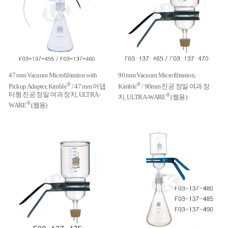
47 mm Vacuum Microfiltration with
90 mm Vacuum Microfiltration,
®
®
Pickup Adapter, Kimble
/ 47 mm 어댑
Kimble
/ 90mm 진공 정밀 여과 장
터형 진공 정밀 여과 장치, ULTRA-
®
치, ULTRA-WARE
(웹용)
®
WARE
(웹용)