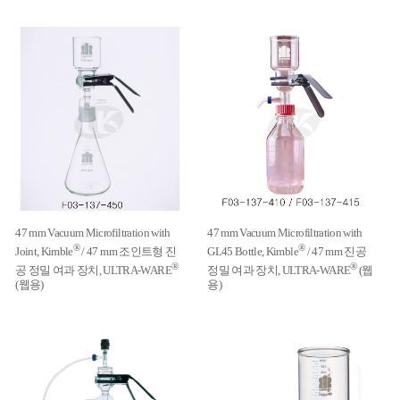
47 mm Vacuum Microfiltration with
47 mm Vacuum Microfiltration with
®
®
Joint, Kimble
/ 47 mm 조인트형 진
GL45 Bottle, Kimble
/ 47 mm 진공
®
®
공 정밀 여과 장치, ULTRA-WARE
정밀 여과 장치, ULTRA-WARE
(웹
(웹용)
용)