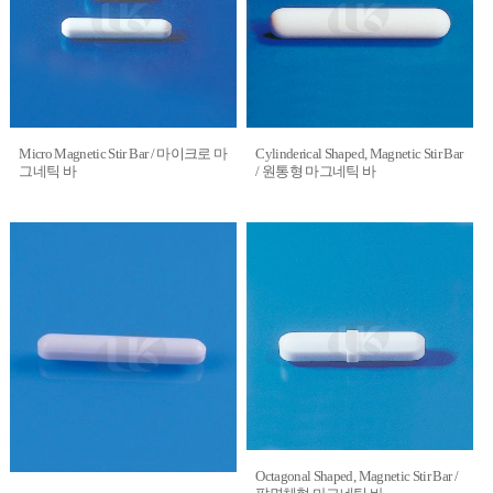
Micro Magnetic Stir Bar / 마이크로 마
Cylinderical Shaped, Magnetic Stir Bar
그네틱 바
/ 원통형 마그네틱 바
Octagonal Shaped, Magnetic Stir Bar /