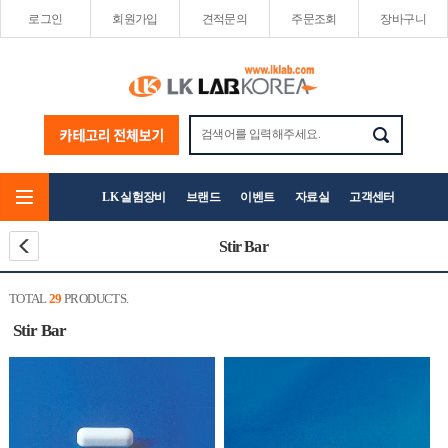
로그인
회원가입
견적문의
주문조회
장바구니
LK 실험장비
브랜드
이벤트
자료실
고객센터
Stir Bar
TOTAL
29
PRODUCTS.
Stir Bar