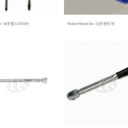
river / 표준형 드라이버
Socket Wrench Set / 소켓 렌치 셋