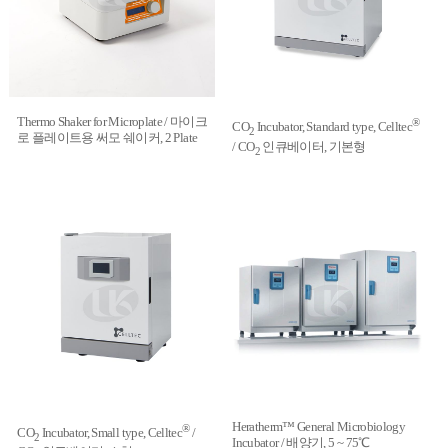
Thermo Shaker for Microplate / 마이크
®
CO
Incubator, Standard type, Celltec
2
로 플레이트용 써모 쉐이커, 2 Plate
/ CO
인큐베이터, 기본형
2
Heratherm™ General Microbiology
®
CO
Incubator, Small type, Celltec
/
2
Incubator / 배양기, 5 ~ 75℃