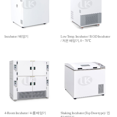
Incubator / 배양기
Low Temp. Incubator / B.O.D Incubator
/ 저온 배양기, 0 ~ 70℃
4-Room Incubator / 4-룸 배양기
Shaking Incubator (Top Door-type) / 진