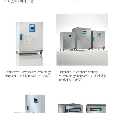
CO
인큐베이터, 소형
2
Heratherm™ Advanced Microbiology
Heratherm™ Advanced Security
Incubator / 고급형 배양기, 5 ~ 105℃
Microbiology Incubator / 고급 안정형
배양기, 5 ~ 105℃