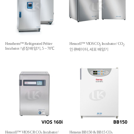
Heratherm™ Refrigerated Peltier
Heracell™ VIOS CO
Incubator / CO
2
2
Incubator / 냉장 배양기, 5 ~ 70℃
인큐베이터, 세포 배양기
Heracell™ VIOS CR CO
Incubator /
Heraeus BB150 & BB15 CO
2
2