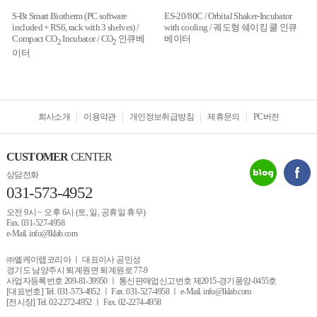
S-Bt Smart Biotherm (PC software
ES-20/80C / Orbital Shaker-Incubator
included + RS6, rack with 3 shelves) /
with cooling / 궤도형 쉐이킹 쿨 인큐
Compact CO
Incubator / CO
인큐베
베이터
2
2
이터
회사소개
이용약관
개인정보취급방침
제휴문의
PC버전
CUSTOMER
CENTER
상담전화
031-573-4952
오전 9시 ~ 오후 6시 (토, 일, 공휴일 휴무)
Fax. 031-527-4958
e-Mail. info@lklab.com
㈜엘케이랩코리아 ㅣ 대표이사 공민성
경기도 남양주시 퇴계원면 퇴계원로 77-9
사업자등록번호 209-81-39950 ㅣ 통신판매업신고번호 제2015-경기풍양-0455호
[대표번호] Tel. 031-573-4952 ㅣ Fax. 031-527-4958 ㅣ e-Mail. info@lklab.com
[전시장] Tel. 02-2272-4952 ㅣ Fax. 02-2274-4958