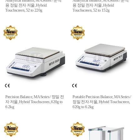
Analytical Balance, MA Series / 분석
Analytical Balance, MA Series / 분석
용 정밀 전자 저울, Hybrid
용 정밀 전자 저울, Hybrid
Touchscreen, 52 to 220g
Touchscreen, 52 to 152g
Precision Balance, MA Series / 정밀 전
Portable Precision Balance, MA Series /
자 저울, Hybrid Touchscreen, 620g to
정밀 전자 저울, Hybrid Touchscreen,
6.2kg
620g to 6.2kg