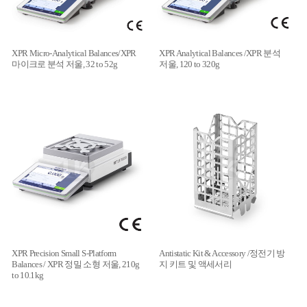
XPR Micro-Analytical Balances/XPR
XPR Analytical Balances /XPR 분석
마이크로 분석 저울, 32 to 52g
저울, 120 to 320g
XPR Precision Small S-Platform
Antistatic Kit & Accessory /정전기 방
Balances / XPR 정밀 소형 저울, 210g
지 키트 및 액세서리
to 10.1kg