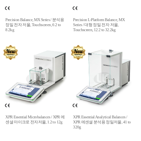
Precision Balance, MX Series / 분석용
Precision L-Platform Balance, MX
정밀 전자 저울, Touchscreen, 6.2 to
Series / 대형 정밀 전자 저울,
8.2kg
Touchscreen, 12.2 to 32.2kg
XPR Essential Microbalances / XPR 에
XPR Essential Analytical Balances /
센셜 마이크로 전자저울, 1.2 to 12g
XPR 에센셜 분석용 정밀저울, 41 to
320g