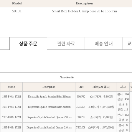
t. No.
Model
Type
Size
Wi
132-571
17251
1985-P-10
210 mm
w15
132-579
17271
-
ssory
t. No.
Model
Description
166-100
50101
Smart Box Holder, Clamp Size 95 t