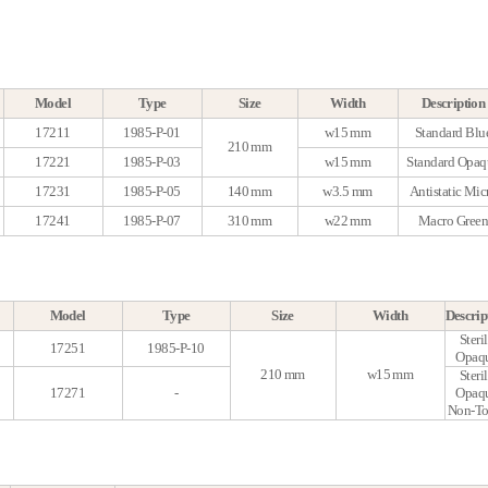
t. No
Model
Type
Size
Width
132-555
17211
1985-P-01
w15 mm
210 mm
132-559
17221
1985-P-03
w15 mm
132-563
17231
1985-P-05
140 mm
w3.5 mm
132-567
17241
1985-P-07
310 mm
w22 mm