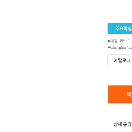
■ 재질 : PP, -10
■ Chemglass / L