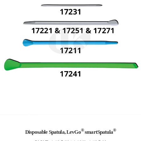
®
®
Disposable Spatula, LevGo
smartSpatula