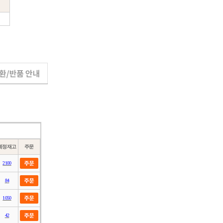
dth
Description
Sterile
Opaque
 mm
Sterile
Opaque
Non-Toxic
o 155 mm