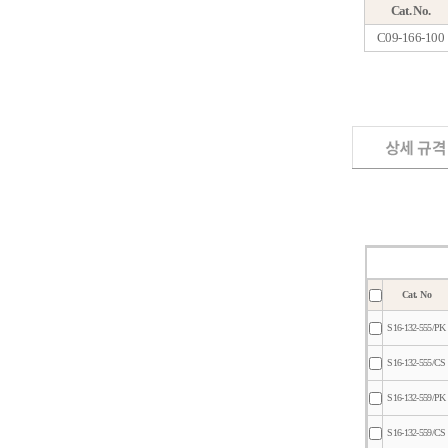
Ca
S16-
S16-
Optional Acce
Ca
C09-