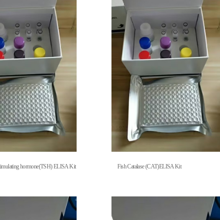
stimulating hormone(TSH) ELISA Kit
Fish Catalase (CAT)ELISA Kit