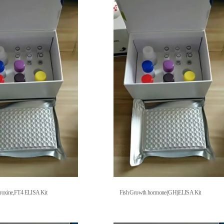
yroxine,FT4 ELISA Kit
Fish Growth hormone(GH)ELISA Kit