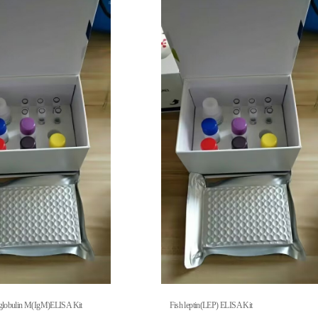
globulin M(IgM)ELISA Kit
Fish leptin(LEP) ELISA Kit