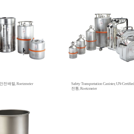
l / 안전 배럴, Roetzmeier
Safety Transportation Canister, UN-Certi
전통, Roetzmeier