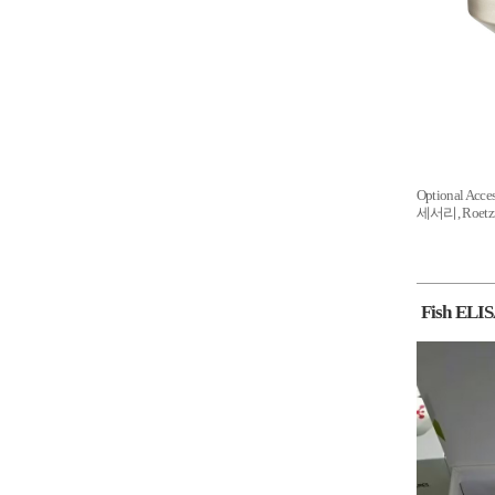
Optional Acc
세서리, Roetzm
Fish ELIS