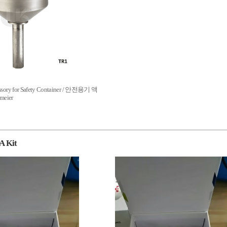
essory for Safety Container / 안전용기 액
eier
A Kit