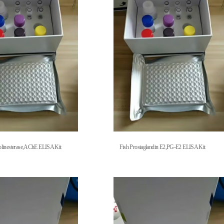
olinesterase,AChE ELISA Kit
Fish Prostaglandin E2,PG-E2 ELISA Kit