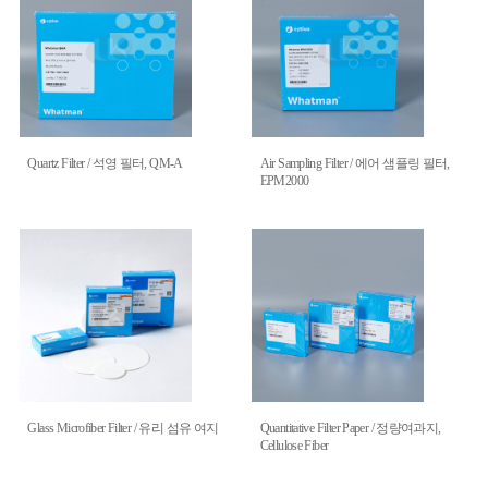
Quartz Filter / 석영 필터, QM-A
Air Sampling Filter / 에어 샘플링 필터,
EPM2000
Glass Microfiber Filter / 유리 섬유 여지
Quantitative Filter Paper / 정량여과지,
Cellulose Fiber