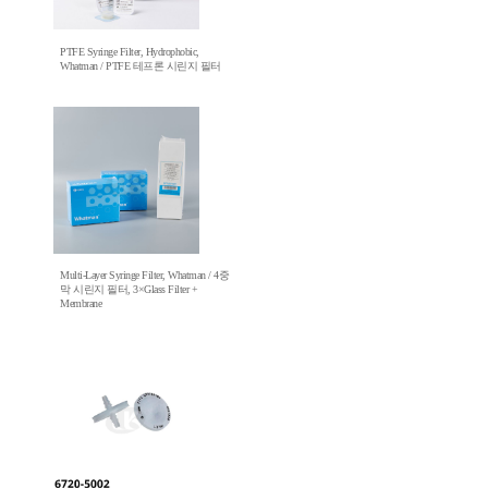
PTFE Syringe Filter, Hydrophobic,
Whatman / PTFE 테프론 시린지 필터
Multi-Layer Syringe Filter, Whatman / 4중
막 시린지 필터, 3×Glass Filter +
Membrane