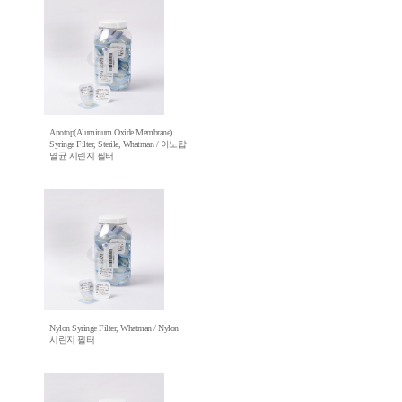
Anotop(Aluminum Oxide Membrane)
Syringe Filter, Sterile, Whatman / 아노탑
멸균 시린지 필터
Nylon Syringe Filter, Whatman / Nylon
시린지 필터